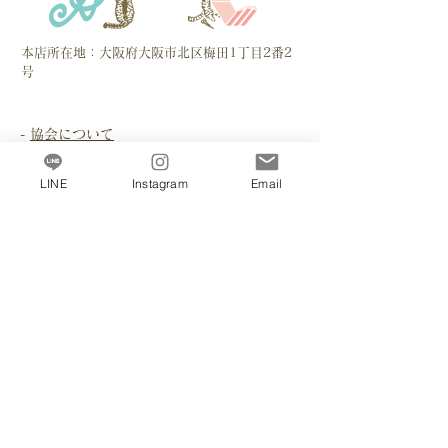
本店所在地：大阪府大阪市北区梅田1丁目2番2
号
-
協会について
スクールを探す
LINE
Instagram
Email
​- お問い合わせください
ツール
-
計算ツール
​講座案内
-
アールポーセベーシック
-
デカールコース
-
ペイントコース