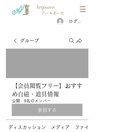
Artporce
アールポーセ
ログイン
グループ
【会員閲覧フリー】おすす
め白磁・道具情報
公開
·
9名のメンバー
参加する
ディスカッション
メディア
ファイル