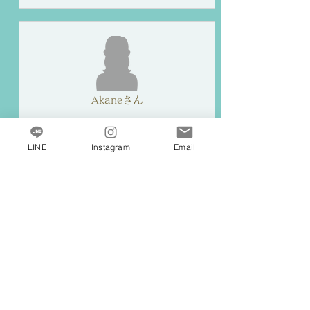
Akaneさん
デザイン性がある作品作りをしたかっ
LINE
Instagram
Email
たので、受講させていただきました。
ポーセラーツではやりづらかったやり
方も、アールポーセではとてもやりや
すかったので驚きがいっぱいでした！
これだったら、生徒さんにも勧められ
る!という自信にも繋がりました！本当
にありがとうございました。