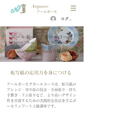
Artporce
アールポーセ
ログイン
アールポーセデカールコース
Artporce Decal Course – Enhance Your
Porcelain Art
with Advanced Decal Designs
転写紙の応用力を身につける
アールポーセデカールコースは、転写紙の
アレンジ・切り絵の技法・全面貼り・持ち
手繋ぎ・リム貼りなど、より高いデザイン
性を実現するための実践的な技法を学ぶポ
ーセリンアート上級講座です。