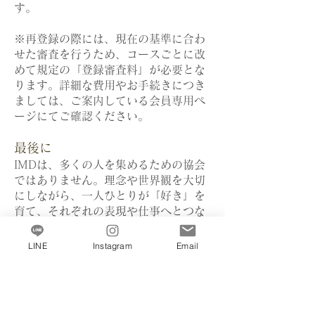
す。
※再登録の際には、現在の基準に合わ
せた審査を行うため、コースごとに改
めて規定の「登録審査料」が必要とな
ります。詳細な費用やお手続きにつき
ましては、ご案内している会員専用ペ
ージにてご確認ください。
最後に
IMDは、多くの人を集めるための協会
ではありません。理念や世界観を大切
にしながら、一人ひとりが「好き」を
育て、それぞれの表現や仕事へとつな
げていく。その価値を共有できる方
と、長く歩んでいきたいと考えていま
LINE
Instagram
Email
す。この制度の趣旨に共感いただけま
したら、ご自身のタイミングで次の一
歩をご検討ください。あなたとご一緒
できる日を、心より楽しみにしており