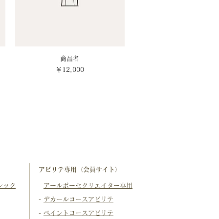
クイックビュー
商品名
価格
￥12,000
アビリテ専用（会員サイト）
シック
-
アールポーセクリエイター専用
-
デカールコースアビリテ
-
ペイントコースアビリテ