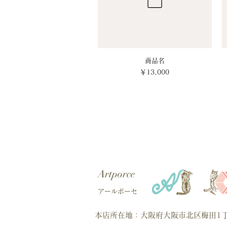
クイックビュー
商品名
価格
￥13,000
Artporce
アールポーセ
本店所在地：大阪府大阪市北区梅田1丁