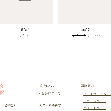
クイックビュー
商品名
クイックビュー
商品名
価格
通常価格
セール価格
￥4,500
￥10,000
￥9,500
協会について
​講座案内
-
協会について
-
アールポーセベー
-
デカールコース
目2番2号
スクールを探す
-
ペイントコース