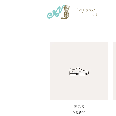
Artporce
アールポーセ
クイックビュー
商品名
価格
￥8,500