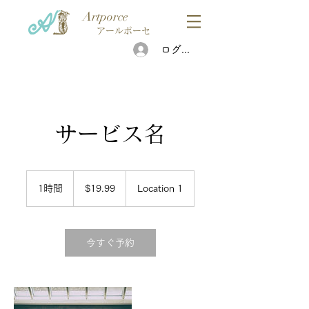
Artporce
アールポーセ
ログイン
サービス名
19.99
米
1時間
1
$19.99
Location 1
ド
時
ル
今すぐ予約