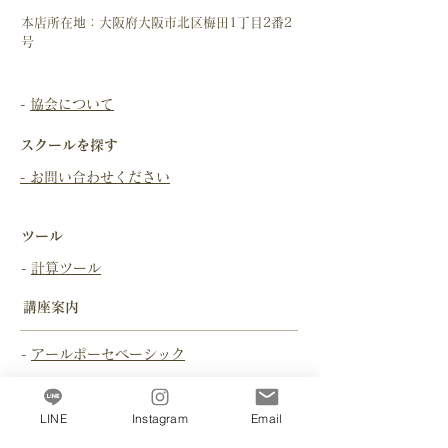
本店所在地：大阪府大阪市北区梅田1丁目2番2
号
-
協会について
スクールを探す
​- お問い合わせください
ツール
-
計算ツール
​講座案内
-
アールポーセベーシック
-
デカールコース
-
ペイントコース
LINE
Instagram
Email
-
シュプレノンコース