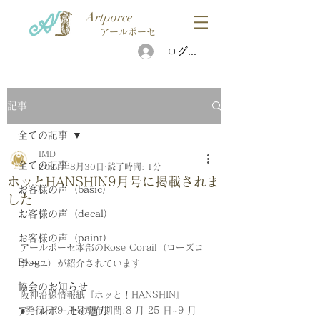
Artporce
アールポーセ
ログイン
記事
全ての記事
IMD
全ての記事
2021年8月30日
読了時間: 1分
ホッとHANSHIN9月号に掲載されま
お客様の声（basic）
した
お客様の声（decal）
お客様の声（paint）
アールポーセ本部のRose Corail（ローズコ
Blog
ラーユ）が紹介されています
協会のお知らせ
阪神沿線情報紙『ホッと！HANSHIN』
アールポーセの魅力
●発行日 9 月号配布期間:8 月 25 日~9 月 