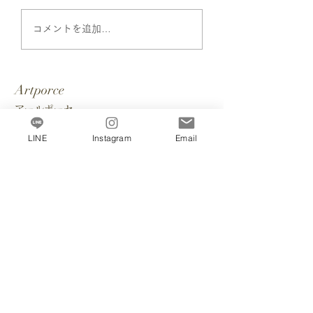
通信講座でもここまで
はじめてでも大丈
コメントを追加…
できる。学ぶことで広
アールポーセベー
がるアールポーセの世
ク通信講座を動画
Artporce
界
説
アールポーセ
LINE
Instagram
Email
本店所在地：大阪府大阪市北区梅田1丁目2番2
号
-
協会について
スクールを探す
​- お問い合わせください