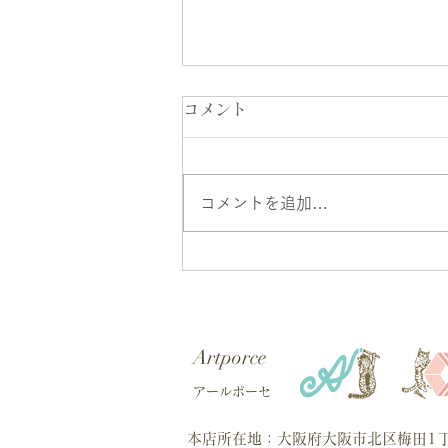
コメント
コメントを追加…
課題から、お気に入りが作れ
る｜アールポーセデカールコ
ース通信講座 受講生の声と作
Artporce
品
アールポーセ
本店所在地：大阪府大阪市北区梅田1丁