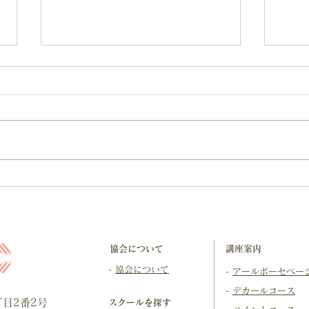
通信講座でもここまででき
はじ
る。学ぶことで広がるアール
ポー
ポーセの世界
動画
協会について
​講座案内
-
協会について
-
アールポーセベー
-
デカールコース
目2番2号
スクールを探す