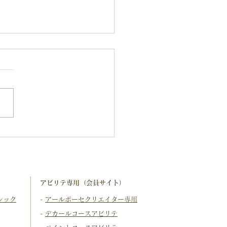
めてでも大丈夫｜アール
セベーシック通信講座を
で解説
アビリテ専用（会員サイト）
シック
-
アールポーセクリエイター専用
-
デカールコースアビリテ